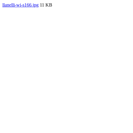
llanelli-wi-s166.jpg
11 KB